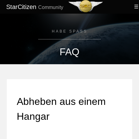
StarCitizen
Community
HABE SPASS
FAQ
Abheben aus einem
Hangar