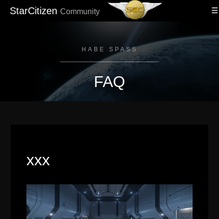
StarCitizen
Community
HABE SPASS
FAQ
xxx