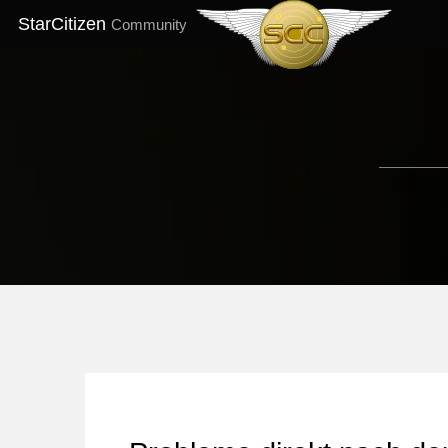
StarCitizen
Community