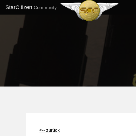
StarCitizen
Community
<-- zurück