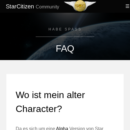
StarCitizen
Community
HABE SPASS
FAQ
Wo ist mein alter
Character?
Da es sich um eine
Alpha
Version von Star