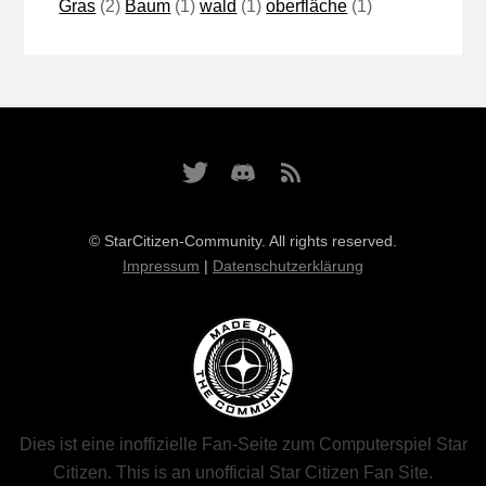
Gras
(2)
Baum
(1)
wald
(1)
oberfläche
(1)
© StarCitizen-Community. All rights reserved.
Impressum
|
Datenschutzerklärung
Dies ist eine inoffizielle Fan-Seite zum Computerspiel Star
Citizen. This is an unofficial Star Citizen Fan Site.