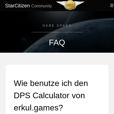
StarCitizen
Community
HABE SPASS
FAQ
Wie benutze ich den
DPS Calculator von
erkul.games?