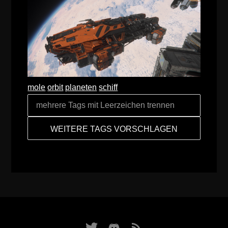
mole
orbit
planeten
schiff