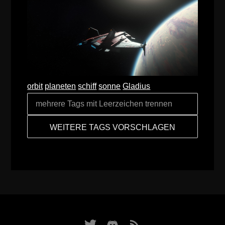
orbit
planeten
schiff
sonne
Gladius