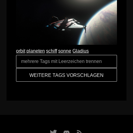
orbit
planeten
schiff
sonne
Gladius