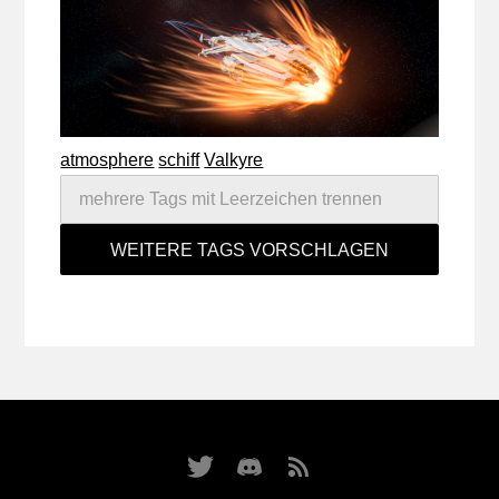
atmosphere
schiff
Valkyre