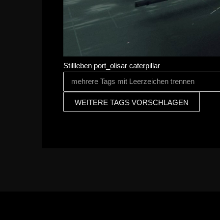
Stillleben
port_olisar
caterpillar