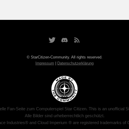
© StarCitizen-Community. All rights reserved.
Impressum
|
Datenschutzerklärung
zielle Fan-Seite zum Computerspiel Star Citizen. This is an unofficial S
Alle Bilder sind urheberrechtlich geschützt.
ace Industries® and Cloud Imperium ® are registered trademarks of