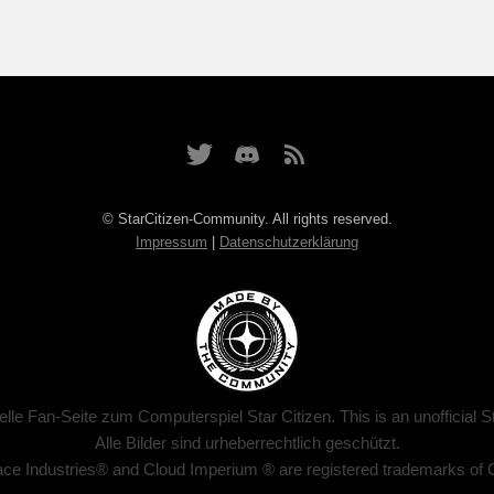
© StarCitizen-Community. All rights reserved.
Impressum
|
Datenschutzerklärung
zielle Fan-Seite zum Computerspiel Star Citizen. This is an unofficial S
Alle Bilder sind urheberrechtlich geschützt.
ace Industries® and Cloud Imperium ® are registered trademarks of